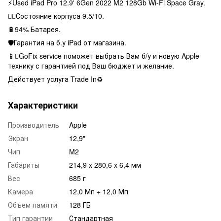
⚡️Used iPad Pro 12.9' 6Gen 2022 M2 128Gb Wi-Fi Space Gray.
👌🏻Состояние корпуса 9.5/10.
🔋94% Батарея.
🛡Гарантия на б.у iPad от магазина.
📱GoFix service поможет выбрать Вам б/у и новую Apple
технику с гарантией под Ваш бюджет и желание.
Действует услуга Trade In♻️
Характеристики
Производитель
Apple
Экран
12,9"
Чип
M2
Габариты
214,9 x 280,6 x 6,4 мм
Вес
685 г
Камера
12,0 Мп + 12,0 Мп
Объем памяти
128 ГБ
Тип гарантии
Стандартная