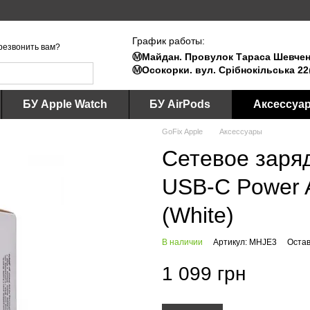
График работы:
резвонить вам?
Ⓜ️Майдан. Провулок Тараса Шевченк
Ⓜ️Осокорки. вул. Срібнокільська 22
БУ Apple Watch
БУ AirPods
Аксессуа
GoFix Apple
Аксессуары
Сетевое заря
USB-C Power A
(White)
В наличии
Артикул: MHJE3
Остав
1 099 грн