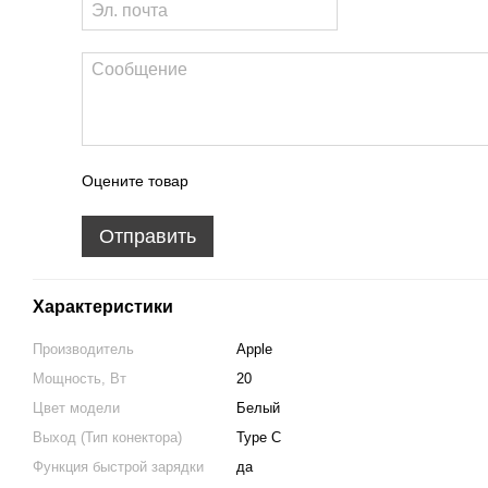
Оцените товар
Отправить
Характеристики
Производитель
Apple
Мощность, Вт
20
Цвет модели
Белый
Выход (Тип конектора)
Type С
Функция быстрой зарядки
да