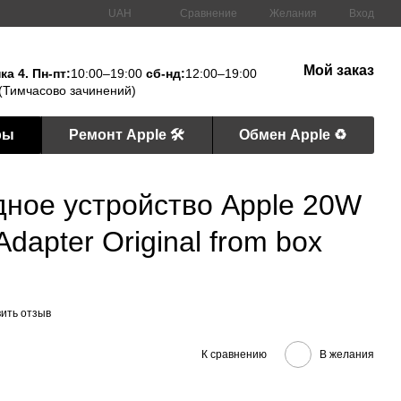
Сравнение
UAH
Желания
Вход
Мой заказ
а 4. Пн-пт:
10:00–19:00
сб-нд:
12:00–19:00
(Тимчасово зачинений)
ры
Ремонт Apple 🛠
Обмен Apple ♻️
дное устройство Apple 20W
dapter Original from box
ить отзыв
К сравнению
В желания