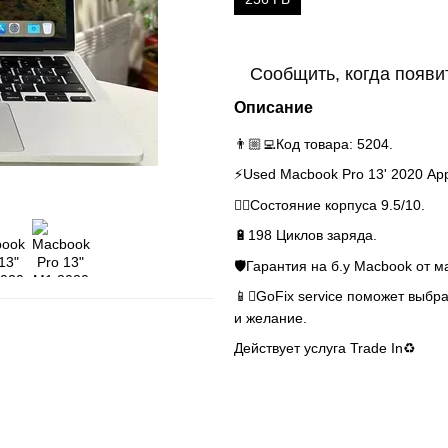
Сообщить, когда появи
Описание
👨🏼‍💻Код товара: 5204.
⚡️Used Macbook Pro 13' 2020 A
👌🏻Состояние корпуса 9.5/10.
🔋198 Циклов заряда.
🛡Гарантия на б.у Macbook от м
📱GoFix service поможет выбра
и желание.
Действует услуга Trade In♻️