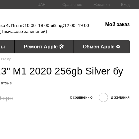
Сравнение
UAH
Желания
Вход
Мой заказ
а 4. Пн-пт:
10:00–19:00
сб-нд:
12:00–19:00
(Тимчасово зачинений)
ры
Ремонт Apple 🛠
Обмен Apple ♻️
 Pro бу
3" M1 2020 256gb Silver бу
 отзыв
0 грн
К сравнению
В желания