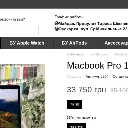
График работы:
резвонить вам?
Ⓜ️Майдан. Провулок Тараса Шевченк
Ⓜ️Осокорки. вул. Срібнокільська 22
БУ Apple Watch
БУ AirPods
Аксессуа
GoFix Apple
БУ Macbook
Macbook
Macbook Pro 1
Продано
Артикул: 5204
Оставить
33 750 грн
35 10
750$
Объем памяти
256 ГБ