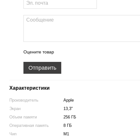
Оцените товар
Отправить
Характеристики
Производитель
Apple
Экран
13,3"
Объем памяти
256 ГБ
Оперативная память
8 ГБ
Чип
M1