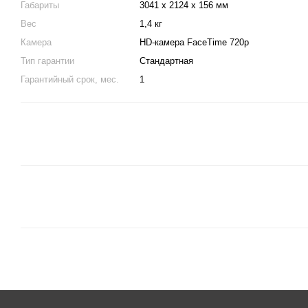
Габариты
3041 x 2124 x 156 мм
Вес
1,4 кг
Камера
HD-камера FaceTime 720p
Тип гарантии
Стандартная
Гарантийный срок, мес.
1