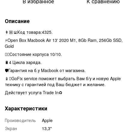
В избранное
К сравнению
Описание
👨🏼‍💻Код товара:4325.
⚡️Open Box Macbook Air 13' 2020 M1, 8Gb Ram, 256Gb SSD,
Gold
👌🏻Состояние корпуса 10/10.
🔋4 Цикла заряда.
🛡Гарантия на б.у Macbook от магазина.
📱GoFix service поможет выбрать Вам б/у и новую Apple
технику с гарантией под Ваш бюджет и желание.
Действует услуга Trade In♻️
Характеристики
Производитель
Apple
Экран
13,3"