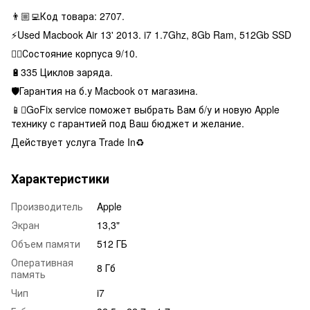
👨🏼‍💻Код товара: 2707.
⚡️Used Macbook Air 13' 2013. i7 1.7Ghz, 8Gb Ram, 512Gb SSD
👌🏻Состояние корпуса 9/10.
🔋335 Циклов заряда.
🛡Гарантия на б.у Macbook от магазина.
📱GoFix service поможет выбрать Вам б/у и новую Apple
технику с гарантией под Ваш бюджет и желание.
Действует услуга Trade In♻️
Характеристики
Производитель
Apple
Экран
13,3"
Объем памяти
512 ГБ
Оперативная
8 Гб
память
Чип
i7