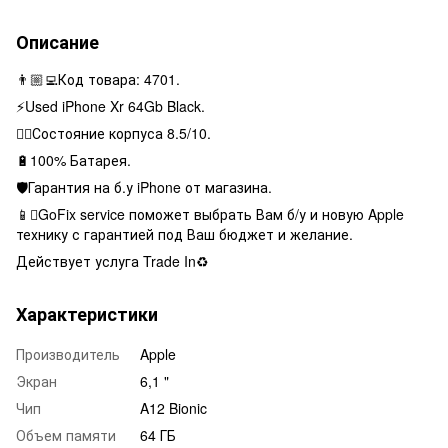
Описание
👨🏼‍💻Код товара: 4701.
⚡️Used iPhone Xr 64Gb Black.
👌🏻Состояние корпуса 8.5/10.
🔋100% Батарея.
🛡Гарантия на б.у iPhone от магазина.
📱GoFix service поможет выбрать Вам б/у и новую Apple
технику с гарантией под Ваш бюджет и желание.
Действует услуга Trade In♻️
Характеристики
Производитель
Apple
Экран
6,1 "
Чип
A12 Bionic
Объем памяти
64 ГБ