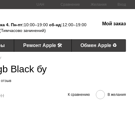
Сравнение
UAH
Желания
Вход
Мой заказ
а 4. Пн-пт:
10:00–19:00
сб-нд:
12:00–19:00
(Тимчасово зачинений)
ры
Ремонт Apple 🛠
Обмен Apple ♻️
у
gb Black бу
 отзыв
рн
К сравнению
В желания