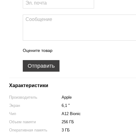
Оцените товар
Отправить
Характеристики
Производитель
Apple
Экран
6,1 "
Чип
A12 Bionic
Объем памяти
256 ГБ
Оперативная память
3 ГБ