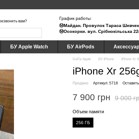
График работы:
резвонить вам?
Ⓜ️Майдан. Провулок Тараса Шевченк
Ⓜ️Осокорки. вул. Срібнокільська 22
БУ Apple Watch
БУ AirPods
Аксессуа
GoFix Apple
БУ iPhone
iPhone Xr б
iPhone Xr 256
Продано
Артикул: 5718
Оставить
7 900 грн
9 000 г
Объем памяти
256 ГБ