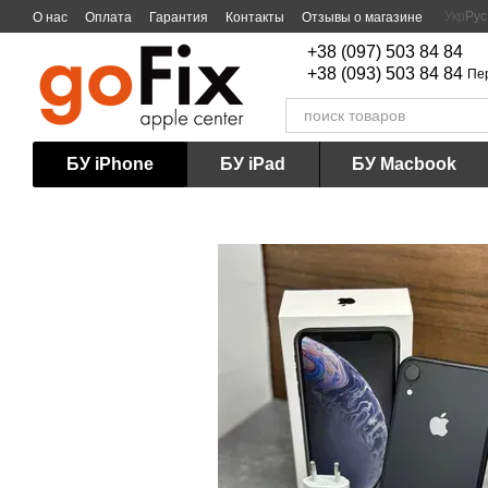
Перейти к основному контенту
Укр
Рус
О нас
Оплата
Гарантия
Контакты
Отзывы о магазине
+38 (097) 503 84 84
+38 (093) 503 84 84
Пе
БУ iPhone
БУ iPad
БУ Macbook