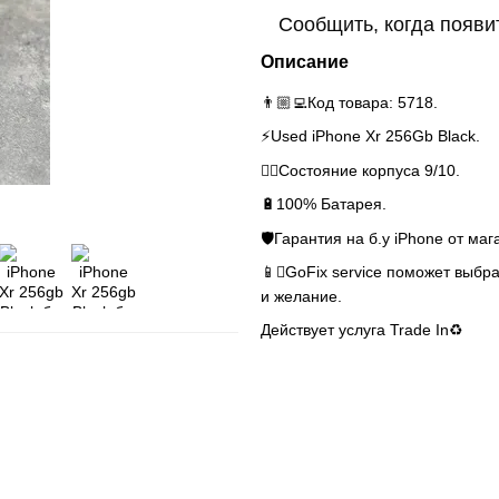
Сообщить, когда появи
Описание
👨🏼‍💻Код товара: 5718.
⚡️Used iPhone Xr 256Gb Black.
👌🏻Состояние корпуса 9/10.
🔋100% Батарея.
🛡Гарантия на б.у iPhone от маг
📱GoFix service поможет выбра
и желание.
Действует услуга Trade In♻️