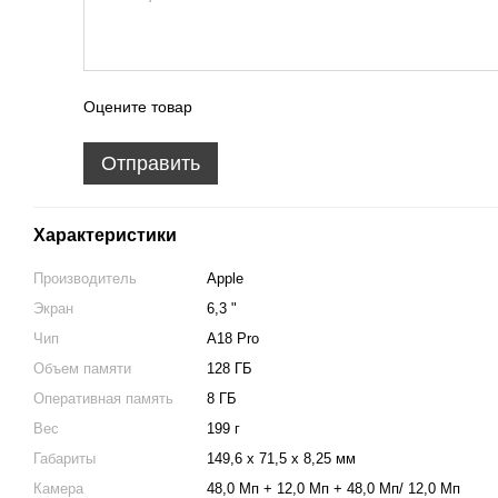
Оцените товар
Отправить
Характеристики
Производитель
Apple
Экран
6,3 "
Чип
A18 Pro
Объем памяти
128 ГБ
Оперативная память
8 ГБ
Вес
199 г
Габариты
149,6 х 71,5 х 8,25 мм
Камера
48,0 Мп + 12,0 Мп + 48,0 Мп/ 12,0 Мп