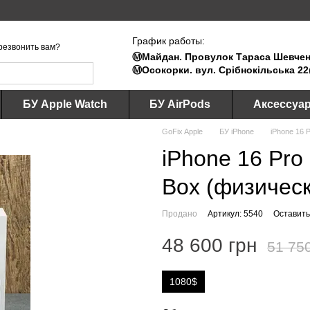
График работы:
резвонить вам?
Ⓜ️Майдан. Провулок Тараса Шевченк
Ⓜ️Осокорки. вул. Срібнокільська 22
БУ Apple Watch
БУ AirPods
Аксессуа
GoFix Apple
БУ iPhone
iPhone 16 
iPhone 16 Pro
Box (физическ
Продано
Артикул: 5540
Оставить
48 600 грн
51 75
1080$