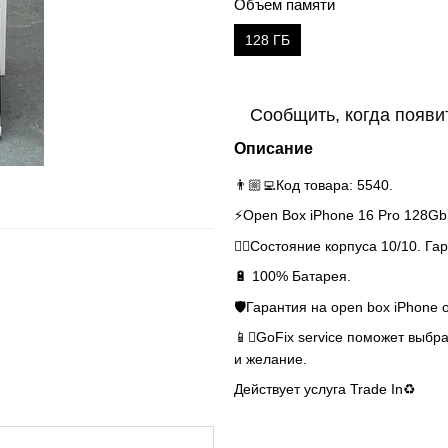
Объем памяти
128 ГБ
Сообщить, когда появи
Описание
👨🏼‍💻Код товара: 5540.
⚡️Open Box iPhone 16 Pro 128Gb 
👌🏻Состояние корпуса 10/10. Га
🔋 100% Батарея.
🛡Гарантия на open box iPhone 
📱GoFix service поможет выбра
и желание.
Действует услуга Trade In♻️