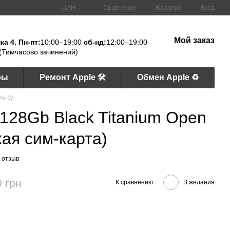
Сравнение
UAH
Желания
Вход
Мой заказ
а 4. Пн-пт:
10:00–19:00
сб-нд:
12:00–19:00
(Тимчасово зачинений)
ры
Ремонт Apple 🛠
Обмен Apple ♻️
Pro бу
 128Gb Black Titanium Open
ая сим-карта)
 отзыв
0 грн
К сравнению
В желания