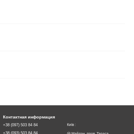
Контактная информация
+38 (097) 503 84 84
Київ :
+38 (093) 503 84 84
Ⓜ️ Майдан. пров. Тараса