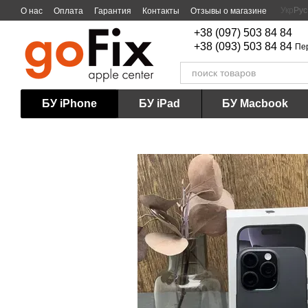
Перейти к основному контенту
Укр
Рус
О нас
Оплата
Гарантия
Контакты
Отзывы о магазине
+38 (097) 503 84 84
+38 (093) 503 84 84
Пе
БУ iPhone
БУ iPad
БУ Macbook