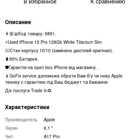
В избранное
К сравнению
Описание
👨🏼‍💻Код товару: 5891.
⚡️Used iPhone 15 Pro 128Gb White Titanium Sim
👌🏻Стан корпусу 10/10 (замінено дисплей оригінал).
🔋89% Батарея.
🛡Гарантія на open box iPhone від магазину .
📱GoFix service допоможе обрати Вам б/у чи нову Apple
техніку с гарантією під Ваш бюджет та бажання.
Діє послуга Trade In♻️
Характеристики
Производитель
Apple
Экран
6,1 "
Чип
A17 Pro