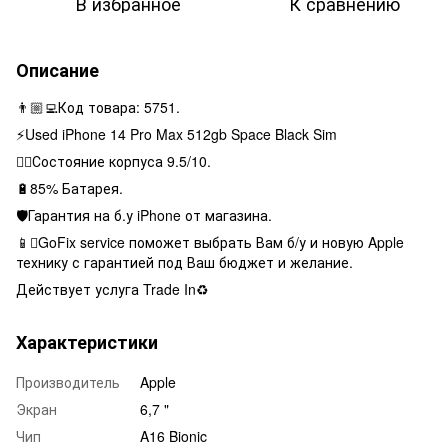
В избранное
К сравнению
Описание
👨🏼‍💻Код товара: 5751.
⚡️Used iPhone 14 Pro Max 512gb Space Black Sim
👌🏻Состояние корпуса 9.5/10.
🔋85% Батарея.
🛡Гарантия на б.у iPhone от магазина.
📱GoFix service поможет выбрать Вам б/у и новую Apple
технику с гарантией под Ваш бюджет и желание.
Действует услуга Trade In♻️
Характеристики
Производитель
Apple
Экран
6,7 "
Чип
A16 Bionic