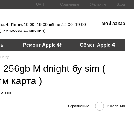
Сравнение
UAH
Желания
Вход
Мой заказ
а 4. Пн-пт:
10:00–19:00
сб-нд:
12:00–19:00
(Тимчасово зачинений)
ры
Ремонт Apple 🛠
Обмен Apple ♻️
lus бу
 256gb Midnight бу sim (
м карта )
 отзыв
К сравнению
В желания