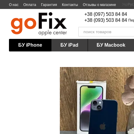
Перейти к основному контенту
Укр
Рус
О нас
Оплата
Гарантия
Контакты
Отзывы о магазине
+38 (097) 503 84 84
+38 (093) 503 84 84
Пе
БУ iPhone
БУ iPad
БУ Macbook