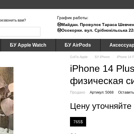
График работы:
резвонить вам?
Ⓜ️Майдан. Провулок Тараса Шевченк
Ⓜ️Осокорки. вул. Срібнокільська 22
БУ Apple Watch
БУ AirPods
Аксессуа
GoFix Apple
БУ iPhone
iPhone 14 P
iPhone 14 Plus
физическая си
Продано
Артикул: 5068
Оставить
Цену уточняйте
765$