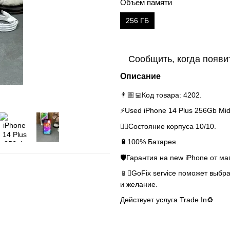
Объем памяти
256 ГБ
Сообщить, когда появи
Описание
👨🏼‍💻Код товара: 4202.
⚡️Used iPhone 14 Plus 256Gb Mid
👌🏻Состояние корпуса 10/10.
🔋100% Батарея.
🛡Гарантия на new iPhone от ма
📱GoFix service поможет выбра
и желание.
Действует услуга Trade In♻️