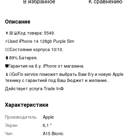
В избранное
К сравнению
Описание
👨🏼‍💻Код товара: 5549.
⚡️Used iPhone 14 128gb Purple Sim
👌🏻Состояние корпуса 10/10.
🔋89% Батарея.
🛡Гарантия на б.у. iPhone от магазина.
📱GoFix service поможет выбрать Вам б/у и новую Apple
технику с гарантией под Ваш бюджет и желание.
Действует услуга Trade In♻️
Характеристики
Производитель
Apple
Экран
6,1 "
Чип
A15 Bionic