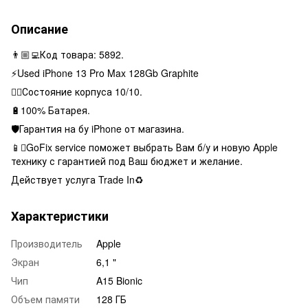
Описание
👨🏼‍💻Код товара: 5892.
⚡️Used iPhone 13 Pro Max 128Gb Graphite
👌🏻Состояние корпуса 10/10.
🔋100% Батарея.
🛡Гарантия на бу iPhone от магазина.
📱GoFix service поможет выбрать Вам б/у и новую Apple
технику с гарантией под Ваш бюджет и желание.
Действует услуга Trade In♻️
Характеристики
Производитель
Apple
Экран
6,1 "
Чип
A15 Bionic
Объем памяти
128 ГБ