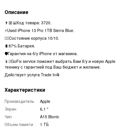
Описание
👨🏼‍💻Код товара: 3720.
⚡️Used iPhone 13 Pro 1TB Sierra Blue.
👌🏻Состояние корпуса 10/10.
🔋87% Батарея.
🛡Гарантия на б/у iPhone от магазина.
📱GoFix service поможет выбрать Вам б/у и новую Apple
технику с гарантией под Ваш бюджет и желание.
Действует услуга Trade In♻️
Характеристики
Производитель
Apple
Экран
6,1 "
Чип
A15 Bionic
Объем памяти
1 ТБ