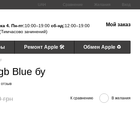
Сравнение
UAH
Желания
Вход
Мой заказ
а 4. Пн-пт:
10:00–19:00
сб-нд:
12:00–19:00
(Тимчасово зачинений)
ры
Ремонт Apple 🛠
Обмен Apple ♻️
бу
gb Blue бу
 отзыв
0 грн
К сравнению
В желания