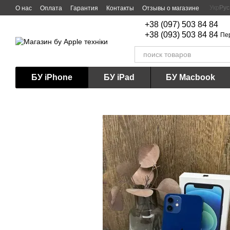
Перейти к основному контенту
Укр
Рус
О нас
Оплата
Гарантия
Контакты
Отзывы о магазине
+38 (097) 503 84 84
+38 (093) 503 84 84
Пе
БУ iPhone
БУ iPad
БУ Macbook