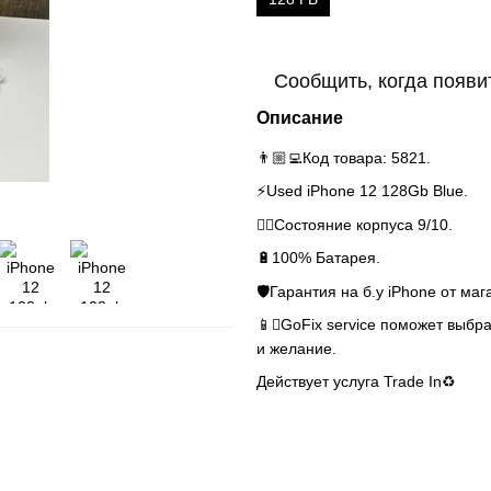
Сообщить, когда появи
Описание
👨🏼‍💻Код товара: 5821.
⚡️Used iPhone 12 128Gb Blue.
👌🏻Состояние корпуса 9/10.
🔋100% Батарея.
🛡Гарантия на б.у iPhone от маг
📱GoFix service поможет выбра
и желание.
Действует услуга Trade In♻️