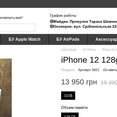
График работы:
резвонить вам?
Ⓜ️Майдан. Провулок Тараса Шевченк
Ⓜ️Осокорки. вул. Срібнокільська 22
БУ Apple Watch
БУ AirPods
Аксессуа
GoFix Apple
БУ iPhone
iPhone 12 
iPhone 12 128
Продано
Артикул: 5821
Оставить
13 950 грн
15 30
310$
Объем памяти
128 ГБ