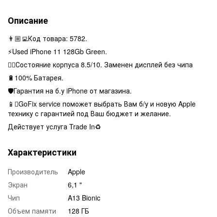
Описание
👨🏼‍💻Код товара: 5782.
⚡️Used iPhone 11 128Gb Green.
👌🏻Состояние корпуса 8.5/10. Заменен дисплей без чипа
🔋100% Батарея.
🛡Гарантия на б.у iPhone от магазина.
📱GoFix service поможет выбрать Вам б/у и новую Apple
технику с гарантией под Ваш бюджет и желание.
Действует услуга Trade In♻️
Характеристики
Производитель
Apple
Экран
6,1 "
Чип
A13 Bionic
Объем памяти
128 ГБ