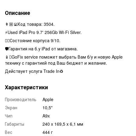
Описание
👨🏼‍💻Код товара: 3504.
⚡️Used iPad Pro 9.7' 256Gb Wi-Fi Silver.
👌🏻Состояние корпуса 9/10.
🛡Гарантия на б.у iPad от магазина.
📱GoFix service поможет выбрать Вам б/у и новую Apple
технику с гарантией под Ваш бюджет и желание.
Действует услуга Trade In♻️
Характеристики
Производитель
Apple
Экран
10,5"
Чип
A9x
Габариты
240 x 169,5 x 6,1 мм
Вес
444 г