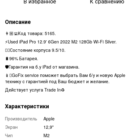
В избранное
К сравнению
Описание
👨🏼‍💻Код товара: 5165.
⚡️Used iPad Pro 12.9' 6Gen 2022 M2 128Gb Wi-Fi Silver.
👌🏻Состояние корпуса 9.5/10.
🔋96% Батарея.
🛡Гарантия на б.у iPad от магазина.
📱GoFix service поможет выбрать Вам б/у и новую Apple
технику с гарантией под Ваш бюджет и желание.
Действует услуга Trade In♻️
Характеристики
Производитель
Apple
Экран
12,9"
Чип
M2