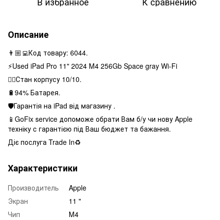
В избранное
К сравнению
Описание
👨🏼‍💻Код товару: 6044.
⚡️Used iPad Pro 11" 2024 M4 256Gb Space gray Wi-Fi
👌🏻Стан корпусу 10/10.
🔋94% Батарея.
🛡Гарантія на iPad від магазину .
📱GoFix service допоможе обрати Вам б/у чи нову Apple
техніку с гарантією під Ваш бюджет та бажання.
Діє послуга Trade In♻️
Характеристики
Производитель
Apple
Экран
11 "
Чип
M4