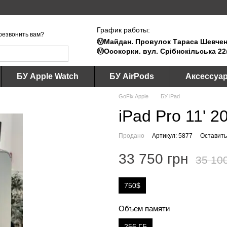
График работы:
резвонить вам?
Ⓜ️Майдан. Провулок Тараса Шевченк
Ⓜ️Осокорки. вул. Срібнокільська 22
БУ Apple Watch
БУ AirPods
Аксессуа
GoFix Apple
БУ iPad
iPad Pro 11' 2
Продано
Артикул: 5877
Оставить
33 750 грн
35 10
750$
Объем памяти
256 ГБ