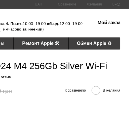
Сравнение
UAH
Желания
Вход
Мой заказ
а 4. Пн-пт:
10:00–19:00
сб-нд:
12:00–19:00
(Тимчасово зачинений)
ры
Ремонт Apple 🛠
Обмен Apple ♻️
024 M4 256Gb Silver Wi-Fi
 отзыв
0 грн
К сравнению
В желания