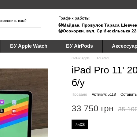
График работы:
резвонить вам?
Ⓜ️Майдан. Провулок Тараса Шевченк
Ⓜ️Осокорки. вул. Срібнокільська 22
БУ Apple Watch
БУ AirPods
Аксессуа
GoFix Apple
БУ iPad
iPad Pro 11' 
б/у
Продано
Артикул: 5118
Оставить
33 750 грн
35 10
750$