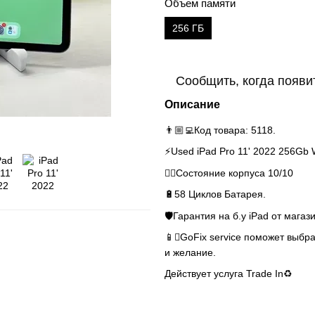
Объем памяти
256 ГБ
Сообщить, когда появи
Описание
👨🏼‍💻Код товара: 5118.
⚡️Used iPad Pro 11' 2022 256Gb 
👌🏻Состояние корпуса 10/10
🔋58 Циклов Батарея.
🛡Гарантия на б.у iPad от магаз
📱GoFix service поможет выбра
и желание.
Действует услуга Trade In♻️