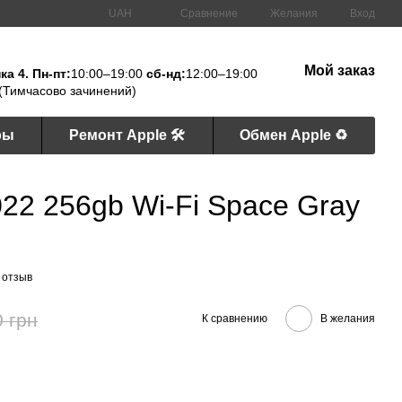
Сравнение
UAH
Желания
Вход
Мой заказ
а 4. Пн-пт:
10:00–19:00
сб-нд:
12:00–19:00
(Тимчасово зачинений)
ры
Ремонт Apple 🛠
Обмен Apple ♻️
2022 256gb Wi-Fi Space Gray
 отзыв
0 грн
К сравнению
В желания