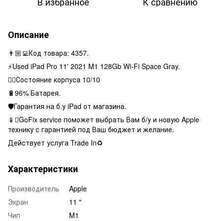
В избранное
К сравнению
Описание
👨🏼‍💻Код товара: 4357.
⚡️Used iPad Pro 11' 2021 M1 128Gb Wi-Fi Space Gray.
👌🏻Состояние корпуса 10/10
🔋96% Батарея.
🛡Гарантия на б.у iPad от магазина.
📱GoFix service поможет выбрать Вам б/у и новую Apple
технику с гарантией под Ваш бюджет и желание.
Действует услуга Trade In♻️
Характеристики
Производитель
Apple
Экран
11 "
Чип
M1