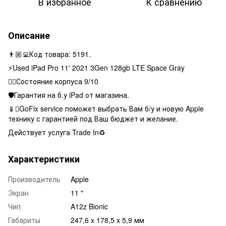
В избранное
К сравнению
Описание
👨🏼‍💻Код товара: 5191.
⚡️Used iPad Pro 11' 2021 3Gen 128gb LTE Space Gray
👌🏻Состояние корпуса 9/10
🛡Гарантия на б.у iPad от магазина.
📱GoFix service поможет выбрать Вам б/у и новую Apple
технику с гарантией под Ваш бюджет и желание.
Действует услуга Trade In♻️
Характеристики
Производитель
Apple
Экран
11 "
Чип
A12z Bionic
Габариты
247,6 x 178,5 x 5,9 мм