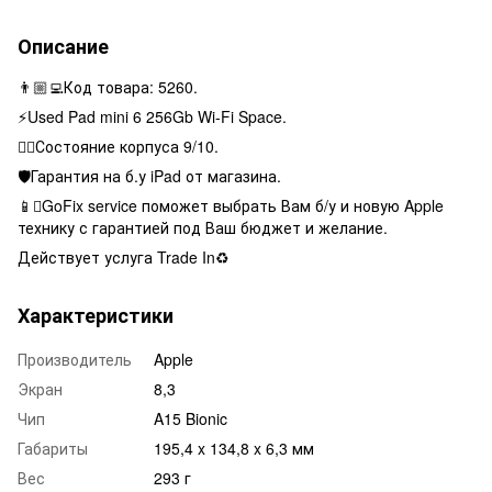
Описание
👨🏼‍💻Код товара: 5260.
⚡️Used Pad mini 6 256Gb Wi-Fi Space.
👌🏻Состояние корпуса 9/10.
🛡Гарантия на б.у iPad от магазина.
📱GoFix service поможет выбрать Вам б/у и новую Apple
технику с гарантией под Ваш бюджет и желание.
Действует услуга Trade In♻️
Характеристики
Производитель
Apple
Экран
8,3
Чип
A15 Bionic
Габариты
195,4 x 134,8 x 6,3 мм
Вес
293 г