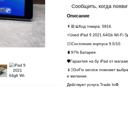
Сообщить, когда появи
Описание
👨🏼‍💻Код товара: 5816.
⚡️Used iPad 9 2021 64Gb Wi-Fi S
👌🏻Состояние корпуса 9.5/10.
🔋97% Батарея.
🛡Гарантия на бу iPad от магази
📱GoFix service поможет выбра
и желание.
Действует услуга Trade In♻️