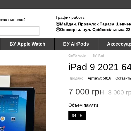
График работы:
резвонить вам?
Ⓜ️Майдан. Провулок Тараса Шевченк
Ⓜ️Осокорки. вул. Срібнокільська 22
БУ Apple Watch
БУ AirPods
Аксессуа
GoFix Apple
БУ iPad
iPad 9 2021 6
Продано
Артикул: 5816
Оставить
7 000 грн
8 000 г
Объем памяти
64 ГБ