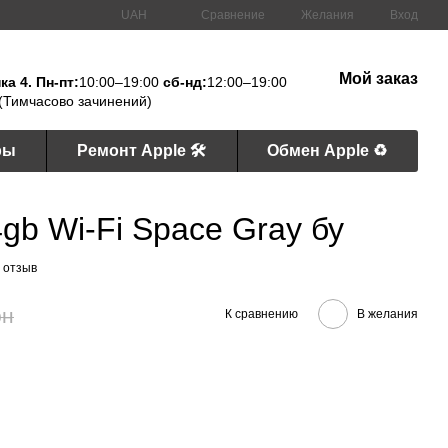
Сравнение
UAH
Желания
Вход
Мой заказ
а 4. Пн-пт:
10:00–19:00
сб-нд:
12:00–19:00
(Тимчасово зачинений)
ры
Ремонт Apple 🛠
Обмен Apple ♻️
4gb Wi-Fi Space Gray бу
 отзыв
рн
К сравнению
В желания