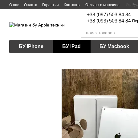
Перейти к основному контенту
Укр
Рус
О нас
Оплата
Гарантия
Контакты
Отзывы о магазине
+38 (097) 503 84 84
+38 (093) 503 84 84
Пе
БУ iPhone
БУ iPad
БУ Macbook