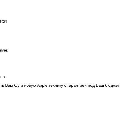
тся
lver.
ина.
ть Вам б/у и новую Apple технику с гарантией под Ваш бюджет