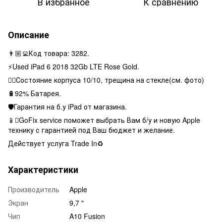
В избранное
К сравнению
Описание
👨🏼‍💻Код товара: 3282.
⚡️Used iPad 6 2018 32Gb LTE Rose Gold.
👌🏻Состояние корпуса 10/10, трещина на стекле(см. фото)
🔋92% Батарея.
🛡Гарантия на б.у iPad от магазина.
📱GoFix service поможет выбрать Вам б/у и новую Apple
технику с гарантией под Ваш бюджет и желание.
Действует услуга Trade In♻️
Характеристики
Производитель
Apple
Экран
9,7 "
Чип
A10 Fusion