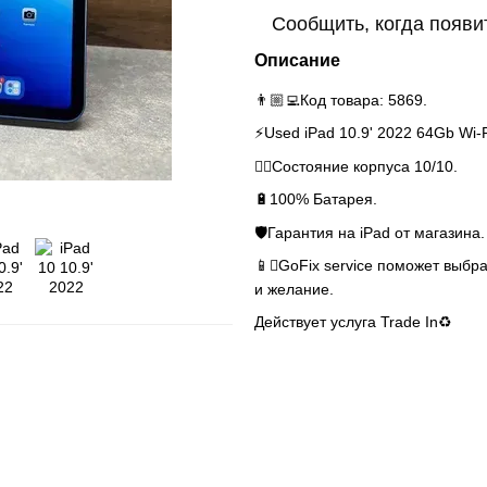
Сообщить, когда появи
Описание
👨🏼‍💻Код товара: 5869.
⚡️Used iPad 10.9' 2022 64Gb Wi-F
👌🏻Состояние корпуса 10/10.
🔋100% Батарея.
🛡Гарантия на iPad от магазина.
📱GoFix service поможет выбра
и желание.
Действует услуга Trade In♻️