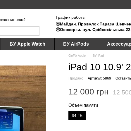
График работы:
резвонить вам?
Ⓜ️Майдан. Провулок Тараса Шевченк
Ⓜ️Осокорки. вул. Срібнокільська 22
БУ Apple Watch
БУ AirPods
Аксессуа
GoFix Apple
БУ iPad
iPad 10 10.9' 
Продано
Артикул: 5869
Оставить
12 000 грн
12 50
Объем памяти
64 ГБ