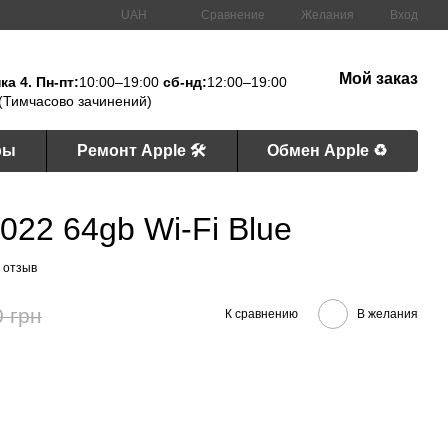
Сравнение
UAH
Желания
Вход
Мой заказ
а 4. Пн-пт:
10:00–19:00
сб-нд:
12:00–19:00
(Тимчасово зачинений)
ры
Ремонт Apple 🛠
Обмен Apple ♻️
2022 64gb Wi-Fi Blue
 отзыв
0 грн
К сравнению
В желания