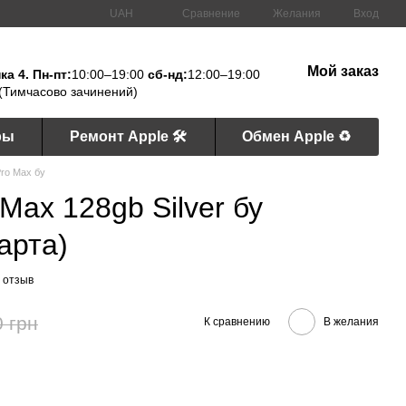
Сравнение
UAH
Желания
Вход
Мой заказ
а 4. Пн-пт:
10:00–19:00
сб-нд:
12:00–19:00
(Тимчасово зачинений)
ры
Ремонт Apple 🛠
Обмен Apple ♻️
Pro Max бу
Max 128gb Silver бу
арта)
 отзыв
0 грн
К сравнению
В желания