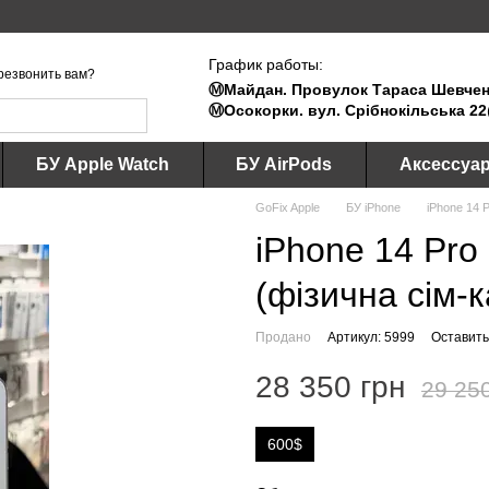
График работы:
резвонить вам?
Ⓜ️Майдан. Провулок Тараса Шевченк
Ⓜ️Осокорки. вул. Срібнокільська 22
БУ Apple Watch
БУ AirPods
Аксессуа
GoFix Apple
БУ iPhone
iPhone 14 
iPhone 14 Pro 
(фізична сім-к
Продано
Артикул: 5999
Оставить
28 350 грн
29 25
600$