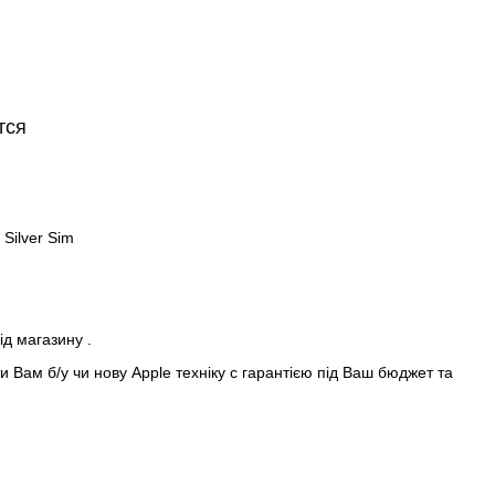
тся
Silver Sim
ід магазину .
 Вам б/у чи нову Apple техніку с гарантією під Ваш бюджет та
de In♻️