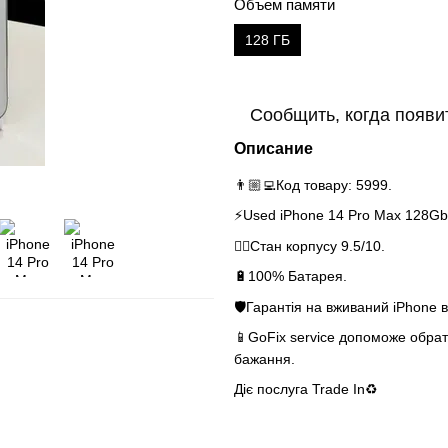
Объем памяти
128 ГБ
Сообщить, когда появи
Описание
👨🏼‍💻Код товару: 5999.
⚡️Used iPhone 14 Pro Max 128Gb 
👌🏻Стан корпусу 9.5/10.
🔋100% Батарея.
🛡Гарантія на вживаний iPhone в
📱GoFix service допоможе обрати
бажання.
Діє послуга Tra