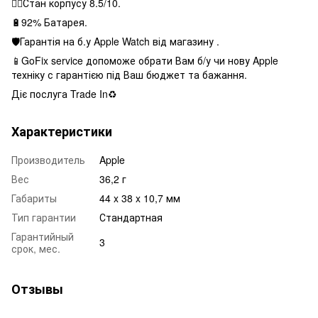
👌🏻Стан корпусу 8.5/10.
🔋92% Батарея.
🛡Гарантія на б.у Apple Watch від магазину .
📱GoFix service допоможе обрати Вам б/у чи нову Apple
техніку с гарантією під Ваш бюджет та бажання.
Діє послуга Trade In♻️
Характеристики
Производитель
Apple
Вес
36,2 г
Габариты
44 x 38 x 10,7 мм
Тип гарантии
Стандартная
Гарантийный
3
срок, мес.
Отзывы