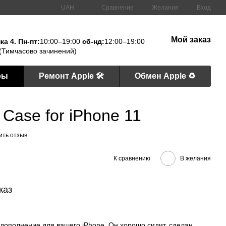
Сравнение
UAH
Желания
Вход
Мой заказ
а 4. Пн-пт:
10:00–19:00
сб-нд:
12:00–19:00
(Тимчасово зачинений)
ры
Ремонт Apple 🛠
Обмен Apple ♻️
 Case for iPhone 11
ить отзыв
К сравнению
В желания
каз
 дополнение для вашего iPhone. Он хорошо сидит, сделан