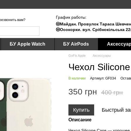
График работы:
резвонить вам?
Ⓜ️Майдан. Провулок Тараса Шевченк
Ⓜ️Осокорки. вул. Срібнокільська 22
БУ Apple Watch
БУ AirPods
Аксессуа
GoFix Apple
Аксессуары
Чехол Silicone
В наличии
Артикул: GF034
Остав
350 грн
400 грн
Купить
Быстрый за
Описание
Чехол Silicone Case — хорошее