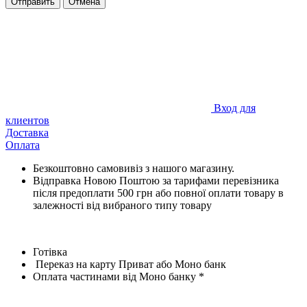
Отправить
Отмена
Вход для
клиентов
Доставка
Оплата
Безкоштовно самовивіз з нашого магазину.
Відправка Новою Поштою за тарифами перевізника
після предоплати 500 грн або повної оплати товару в
залежності від вибраного типу товару
Готівка
Переказ на карту Приват або Моно банк
Оплата частинами від Моно банку *