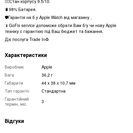
👌🏻Стан корпусу 9.5/10.
🔋98% Батарея.
🛡Гарантія на б.у Apple Watch від магазину .
📱GoFix service допоможе обрати Вам б/у чи нову Apple
техніку с гарантією під Ваш бюджет та бажання.
Діє послуга Trade In♻️
Характеристики
Виробник
Apple
Вага
36,2 г
Габарити
44 x 38 x 10,7 мм
Тип гарантії
Стандартна
Гарантійний
3
термін, міс.
Відгуки