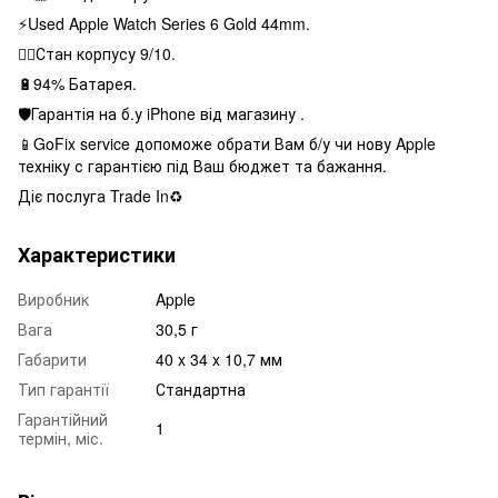
⚡️Used Apple Watch Series 6 Gold 44mm.
👌🏻Стан корпусу 9/10.
🔋94% Батарея.
🛡Гарантія на б.у iPhone від магазину .
📱GoFix service допоможе обрати Вам б/у чи нову Apple
техніку с гарантією під Ваш бюджет та бажання.
Діє послуга Trade In♻️
Характеристики
Виробник
Apple
Вага
30,5 г
Габарити
40 x 34 x 10,7 мм
Тип гарантії
Стандартна
Гарантійний
1
термін, міс.